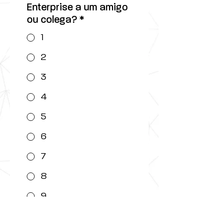
Enterprise a um amigo
ou colega?
*
1
2
3
4
5
6
7
8
9
10