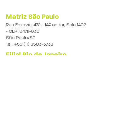
Matriz São Paulo
Rua Enxovia, 472 - 14º andar, Sala 1402
- CEP:
04711-030
São Paulo/SP
Tel.:
+55 (11) 3583-3733
Filial Rio de Janeiro
Av. Rio Branco, 37 - 12º andar
Centro - CEP:
20090-003
Rio de Janeiro/RJ
Tel.:
+55 (21) 98038-0136