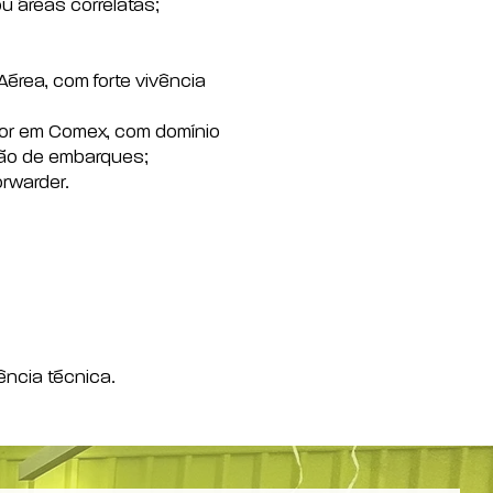
u áreas correlatas;
érea, com forte vivência
ior em Comex, com domínio
ão de embarques;
orwarder.
lência técnica.